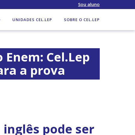
Sou aluno
O
UNIDADES CEL.LEP
SOBRE O CEL.LEP
o Enem: Cel.Lep
ara a prova
inglês pode ser