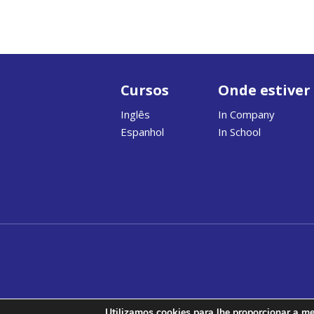
Cursos
Onde estiver
Inglês
In Company
Espanhol
In School
Utilizamos cookies para lhe proporcionar a mel